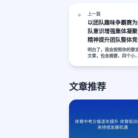
上一篇
以团队趣味争霸赛为
队意识增强集体凝聚
精神提升团队整体竞
明白了，我会按照你的要
文章，包含摘要、四个小..
文章推荐