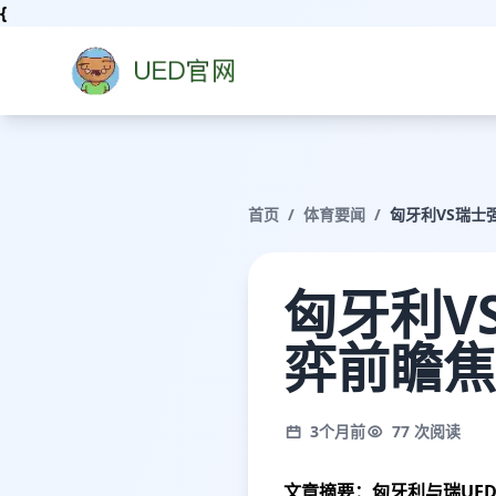
{
首页
/
体育要闻
/
匈牙利VS瑞士
匈牙利V
弈前瞻焦
3个月前
77 次阅读
文章摘要：匈牙利与瑞
UE