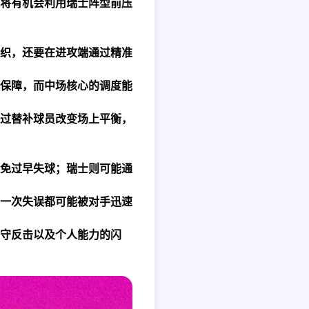
将有机会利用瑞士阵型前压
织，还要在进攻端通过精准
保障，而中场核心的调度能
过替补球员改变场上平衡，
免过早失球；瑞士则可能通
一次失误都可能被对手迅速
守反击以及个人能力的闪