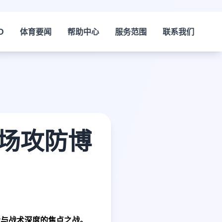
D
体育要闻
帮助中心
服务范围
联系我们
赛场攻防博
量与战术深度的焦点之战。