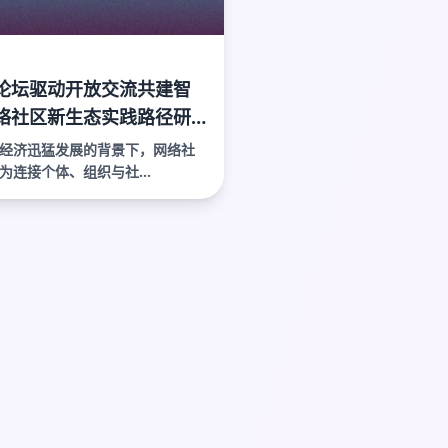
论坛驱动开放交流共建智
络社区新生态实践路径研
未来发展
经济迅猛发展的背景下，网络社
为连接个体、组织与社...